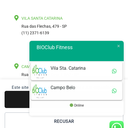
VILA SANTA CATARINA
Rua das Flechas, 479 - SP
(11) 2371-6139
BIOClub Fitness
CAMPO BELO
Vila Sta. Catarina
Rua Zacarias de Góis, 1.085 - SP
(11) 3467-3377 . 3467-3375
Este site usa cookies para
melhorar a sua experiência
.
Campo Belo
ACEITAR
Online
RECUSAR