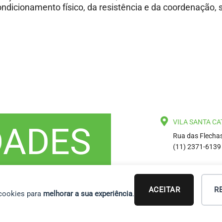
ondicionamento físico, da resistência e da coordenação,
VILA SANTA CA
DADES
Rua das Flechas
(11) 2371-6139
ACEITAR
R
 cookies para
melhorar a sua experiência
.
SS CAMPO BELO LTDA - CNPJ : 20.890.632.0001/85 - contato@bioclub