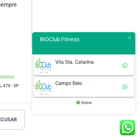
 sempre
BIOClub Fitness
Vila Sta. Catarina
TARINA
CAMPO BELO
Campo Belo
, 479 - SP
Rua Zacarias de Góis, 1.085 -
SP
(11) 3467-3377 . 3467-3375
Online
ECUSAR
fitness.com.br